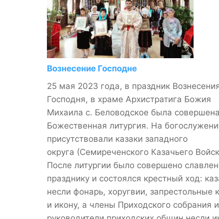
Вознесение Господне
25 мая 2023 года, в праздник Вознесени
Господня, в храме Архистратига Божия
Михаила с. Беловодское была совершен
Божественная литургия. На богослужени
присутствовали казаки западного
округа (Семиреченского Казачьего Войск
После литургии было совершено славлен
празднику и состоялся крестный ход: каз
несли фонарь, хоругвии, запрестольные 
и икону, а члены Приходского собрания и
руководители приходских общин несли и