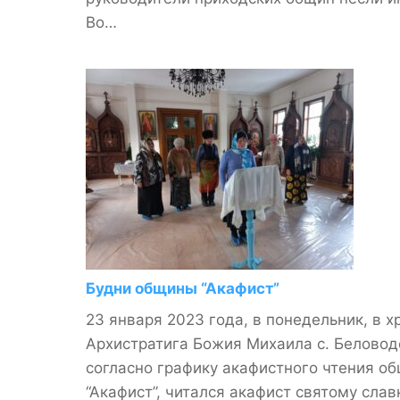
Во…
Будни общины “Акафист”
23 января 2023 года, в понедельник, в х
Архистратига Божия Михаила с. Беловод
согласно графику акафистного чтения о
“Акафист”, читался акафист святому сла