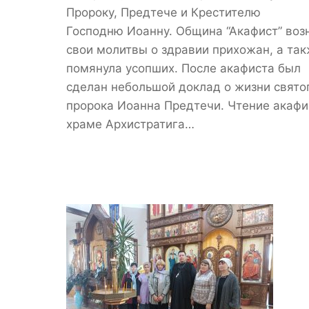
Пророку, Предтече и Крестителю
Господню Иоанну. Община “Акафист” воз
свои молитвы о здравии прихожан, а та
помянула усопших. После акафиста был
сделан небольшой доклад о жизни свято
пророка Иоанна Предтечи. Чтение акафи
храме Архистратига…