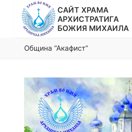
Перейти
CАЙТ ХРАМА
к
АРХИСТРАТИГА
содержимому
БОЖИЯ МИХАИЛА
Община “Акафист”