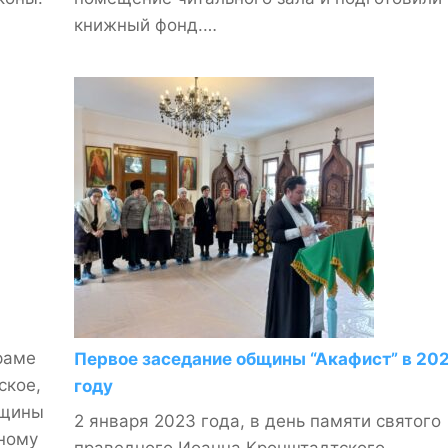
книжный фонд.…
раме
Первое заседание общины “Акафист” в 20
ское,
году
бщины
2 января 2023 года, в день памяти святого
вному