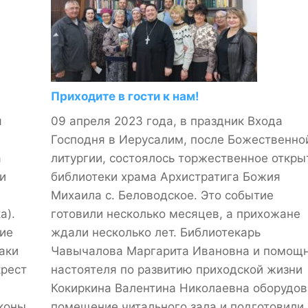
Приходите в гости к нам!
я
09 апреля 2023 года, в праздник Входа
Господня в Иерусалим, после Божественно
а
литургии, состоялось торжественное откры
и
библиотеки храма Архистратига Божия
Михаила с. Беловодское. Это событие
а).
готовили несколько месяцев, а прихожане
ие
ждали несколько лет. Библиотекарь
аки
Чавычалова Маргарита Ивановна и помощ
крест
настоятеля по развитию приходской жизни
Кокиркина Валентина Николаевна оборудо
коны.
помещение читального зала и подготовили