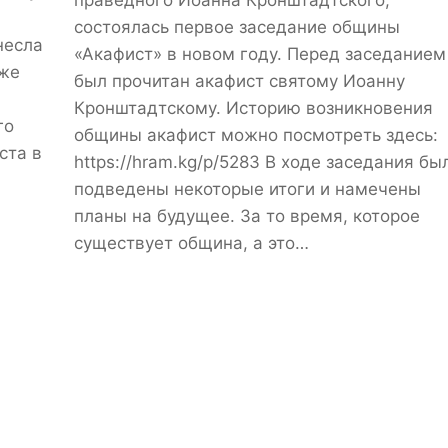
праведного Иоанна Кронштадтского,
состоялась первое заседание общины
несла
«Акафист» в новом году. Перед заседанием
кже
был прочитан акафист святому Иоанну
Кронштадтскому. Историю возникновения
го
общины акафист можно посмотреть здесь:
ста в
https://hram.kg/p/5283 В ходе заседания бы
подведены некоторые итоги и намечены
планы на будущее. За то время, которое
существует община, а это…