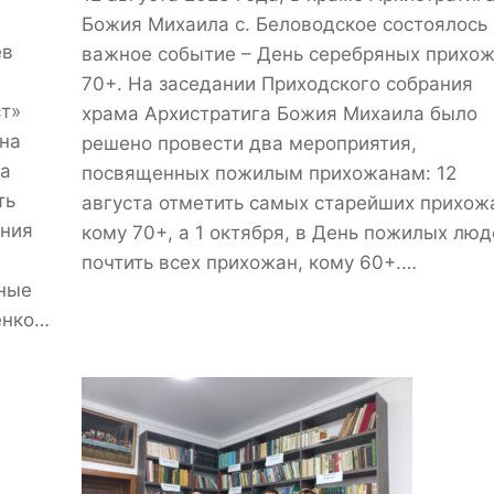
Божия Михаила с. Беловодское состоялось
ев
важное событие – День серебряных прихо
70+. На заседании Приходского собрания
т»
храма Архистратига Божия Михаила было
на
решено провести два мероприятия,
На
посвященных пожилым прихожанам: 12
ть
августа отметить самых старейших прихож
ения
кому 70+, а 1 октября, в День пожилых люд
почтить всех прихожан, кому 60+.…
нные
енко…