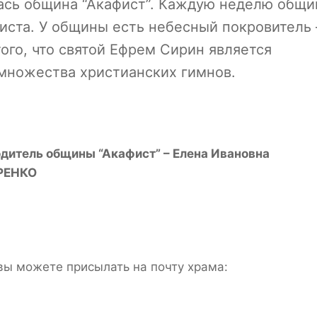
илась община “Акафист”. Каждую неделю общи
фиста. У общины есть небесный покровитель 
го, что святой Ефрем Сирин является
 множества христианских гимнов.
дитель общины “Акафист” – Елена Ивановна
РЕНКО
вы можете присылать на почту храма: