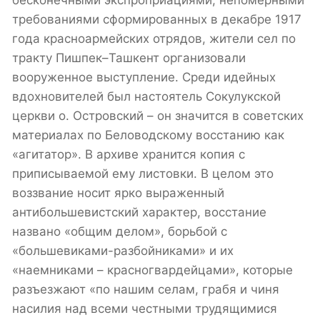
бесконечными экспроприациями, непомерными
требованиями сформированных в декабре 1917
года красноармейских отрядов, жители сел по
тракту Пишпек–Ташкент организовали
вооруженное выступление. Среди идейных
вдохновителей был настоятель Сокулукской
церкви о. Островский – он значится в советских
материалах по Беловодскому восстанию как
«агитатор». В архиве хранится копия с
приписываемой ему листовки. В целом это
воззвание носит ярко выраженный
антибольшевистский характер, восстание
названо «общим делом», борьбой с
«большевиками-разбойниками» и их
«наемниками – красногвардейцами», которые
разъезжают «по нашим селам, грабя и чиня
насилия над всеми честными трудящимися