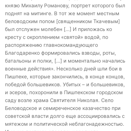
князю Михаилу Романову, портрет которого был
поднят на митинге. В тот же момент местным
беловодским попом [священником Ткачевым]
был отслужен молебен […] И приложась ко
кресту с окроплением «святой» водой, по
распоряжению главнокомандующего
Благодаренко формировались взводы, роты,
батальоны и полки, […] и моментально начались
военные действия». Несколько дней шли бои в
Пишпеке, которые закончились, в конце концов,
победой большевиков. Убитых – и большевиков,
и эсеров, похоронили в Пишпекском городском
саду возле храма Святителя Николая. Cело
Беловодское и cемиреченское казачество при
советской власти долго еще ассоциировались с
мятежом и политической неблагонадежностью.