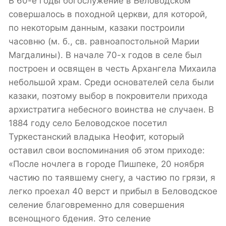
В 60-е годы богослужение в Беловодском
совершалось в походной церкви, для которой,
по некоторым данным, казаки построили
часовню (м. б., св. равноапостольной Марии
Магдалины). В начале 70-х годов в селе был
построен и освящен в честь Архангела Михаила
небольшой храм. Среди основателей села были
казаки, поэтому выбор в покровители прихода
архистратига небесного воинства не случаен. В
1884 году село Беловодское посетил
Туркестанский владыка Неофит, который
оставил свои воспоминания об этом приходе:
«После ночлега в городе Пишпеке, 20 ноября
частию по таявшему снегу, а частию по грязи, я
легко проехал 40 верст и прибыл в Беловодское
селение благовременно для совершения
всенощного бдения. Это селение