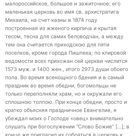
малороссийское, большое и зажиточное; его
маленькая церковь во имя св. архистратига
Михаила, на счет казны в 1874 году
построенная из жженого кирпича и крытая
тесом, тесна для самих беловодчан, а между
тем она считается приходскою для пяти
поселков, кроме города Пишпека; по клировой
ведомости всех прихожан сей церкви числится
1573 муж. и 1400 жен., итого 2973 души обоего
пола. Во время всенощного бдения и в самый
праздник во время обедни, богомольцы не
только переполняли храм, но и окружали его
сплошною толпою. При конце обедни, просто и
кратко объясняя праздничное Евангелие, я
убеждал моих о Господе «овец» внимательно
слушать при богослужении “Слово Божие” […]; в
конце же пригласил их собраться в церковь к