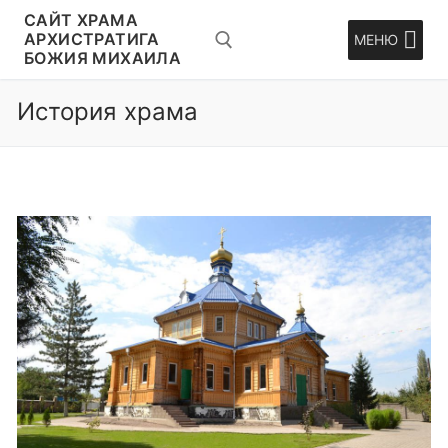
Перейти
CАЙТ ХРАМА
к
АРХИСТРАТИГА
МЕНЮ
БОЖИЯ МИХАИЛА
содержимому
История храма
Искать: