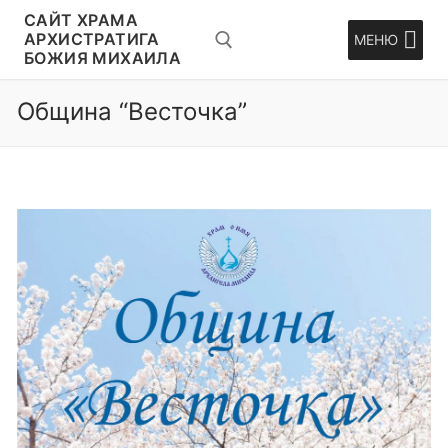
Перейти
CАЙТ ХРАМА
к
АРХИСТРАТИГА
МЕНЮ
БОЖИЯ МИХАИЛА
содержимому
Община “Весточка”
Искать: