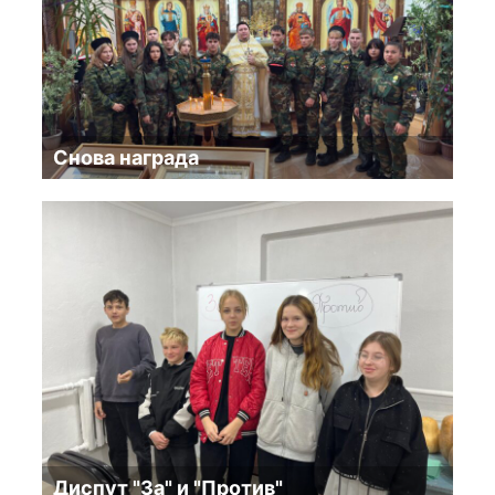
Снова награда
Диспут "За" и "Против"