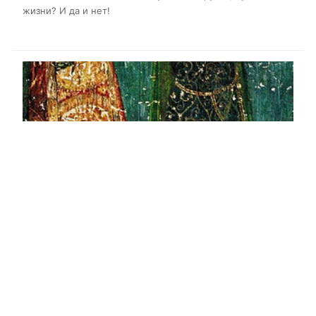
жизни? И да и нет!
Восстановление Болгарского царства
История Европы дохристианской и христианской
Протоиерей Владислав Цыпин
За возрождением Болгарского государства последовало
восстановление фактической независимости Болгарской
церкви в его границах, с кафедрой Предстоятеля в новой
столице Тырнове.