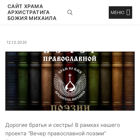
Перейти
CАЙТ ХРАМА
к
АРХИСТРАТИГА
МЕНЮ
БОЖИЯ МИХАИЛА
содержимому
Искать:
12.12.2020
Дорогие братья и сестры! В рамках нашего
проекта “Вечер православной поэзии”