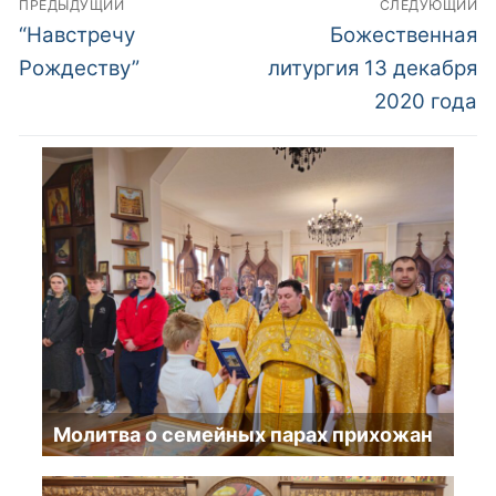
ПРЕДЫДУЩИЙ
СЛЕДУЮЩИЙ
по
Предыдущий
Следующий
“Навстречу
Божественная
пост:
пост:
записям
Рождеству”
литургия 13 декабря
2020 года
Молитва о семейных парах прихожан