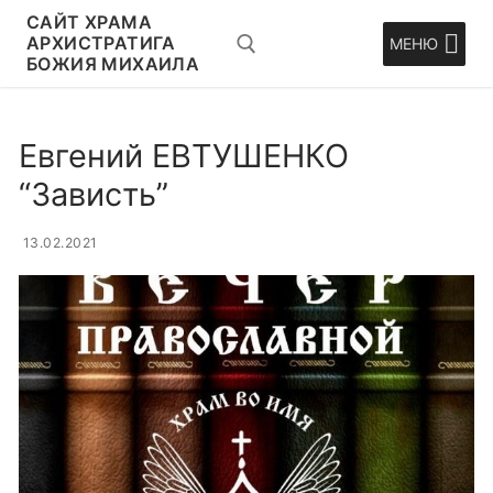
Перейти
CАЙТ ХРАМА
к
АРХИСТРАТИГА
МЕНЮ
БОЖИЯ МИХАИЛА
содержимому
Искать:
Евгений ЕВТУШЕНКО
“Зависть”
13.02.2021