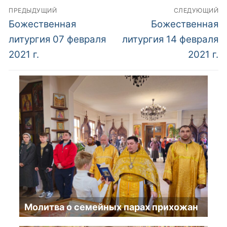
Навигация
ПРЕДЫДУЩИЙ
СЛЕДУЮЩИЙ
по
Предыдущий
Следующий
Божественная
Божественная
пост:
пост:
записям
литургия 07 февраля
литургия 14 февраля
2021 г.
2021 г.
Молитва о семейных парах прихожан