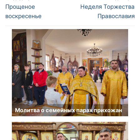
по
Предыдущий
Следующий
Прощеное
Неделя Торжества
пост:
пост:
записям
воскресенье
Православия
Молитва о семейных парах прихожан