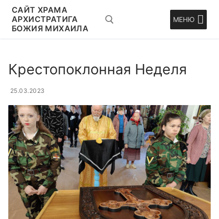
Перейти
CАЙТ ХРАМА
к
АРХИСТРАТИГА
МЕНЮ
БОЖИЯ МИХАИЛА
содержимому
Искать:
Крестопоклонная Неделя
25.03.2023