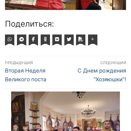
Поделиться:
Навигация
ПРЕДЫДУЩИЙ
СЛЕДУЮЩИЙ
по
Предыдущий
Следующий
Вторая Неделя
С Днем рождения
пост:
пост:
записям
Великого поста
“Хозяюшки”!