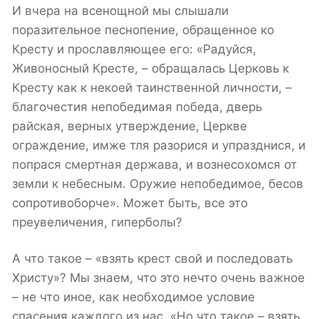
И вчера на всенощной мы слышали
поразительное песнопение, обращенное ко
Кресту и прославляющее его: «Радуйся,
Живоносный Кресте, – обращалась Церковь к
Кресту как к некоей таинственной личности, –
благочестия непобедимая победа, дверь
райская, верных утверждение, Церкве
ограждение, имже тля разорися и упразднися, и
попрася смертная держава, и вознесохомся от
земли к небесным. Оружие непобедимое, бесов
сопротивоборче». Может быть, все это
преувеличения, гиперболы?
А что такое – «взять крест свой и последовать
Христу»? Мы знаем, что это нечто очень важное
– не что иное, как необходимое условие
спасения каждого из нас. «Но что такое – взять