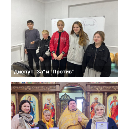
Диспут "За" и "Против"