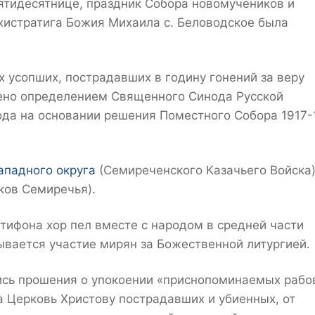
ятидесятнице, праздник Собора новомучеников и
хистратига Божия Михаила с. Беловодское была
х усопших, пострадавших в годину гонений за веру
ено определением Священного Синода Русской
ода на основании решения Поместного Собора 1917-
ападного округа
(Семиреченского Казачьего Войска)
ков Семиречья).
тифона хор пел вместе с народом в средней части
ывается участие мирян за Божественной литургией.
лись прошения о упокоении «приснопоминаемых рабо
а Церковь Христову пострадавших и убиенных, от