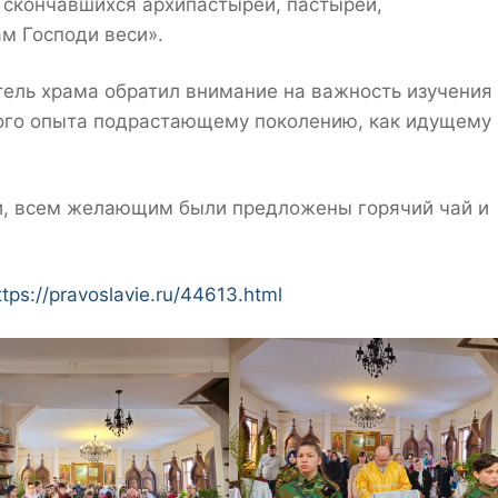
х скончавшихся архипастырей, пастырей,
м Господи веси».
тель храма обратил внимание на важность изучения
ого опыта подрастающему поколению, как идущему 
и, всем желающим были предложены горячий чай и
ttps://pravoslavie.ru/44613.html