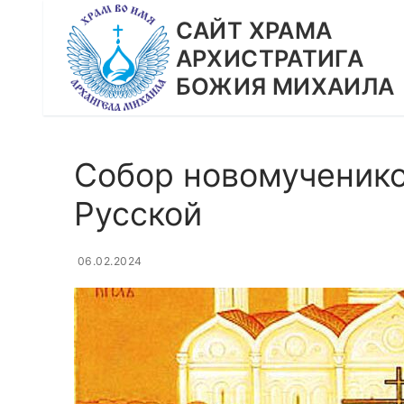
Перейти
CАЙТ ХРАМА
к
АРХИСТРАТИГА
содержимому
БОЖИЯ МИХАИЛА
Собор новомученико
Русской
06.02.2024