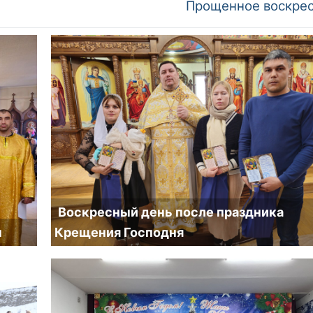
Следующий
Прощенное воскре
пост:
Воскресный день после праздника
н
Крещения Господня