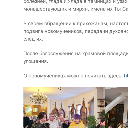
болезней, глада и хлада в темницах и уза
монашествующих и мирян, имена их Ты Са
В своем обращении к прихожанам, настоя
подвига новомучеников, передачи духовн
след их.
После богослужения на храмовой площад
угощения.
О новомучениках можно почитать здесь:
h