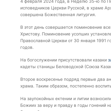
4 февраля 2024 года, в Неделю 35-ю по П
исповедников Церкви Русской, в храме Ар
совершена Божественная литургия.
В этот день совершается поминовение все
Христову. Поминовение усопших установл
Православной Церкви от 30 января 1991 г
годов.
На богослужении присутствовали казаки
з
кадеты станицы Беловодской (Союза Каза
Второе воскресенье подряд первые два ан
храма. Таким образом, постепенно воспит
На заупокойных ектении и литии возноси
Божиих за веру и правду в годы гонений н