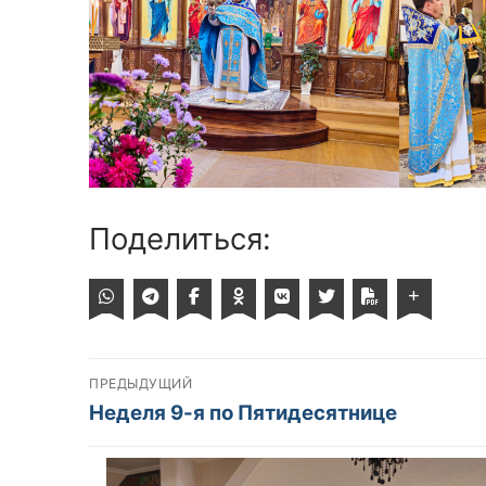
Поделиться:
Навигация
ПРЕДЫДУЩИЙ
Предыдущий
Неделя 9-я по Пятидесятнице
по
пост:
записям