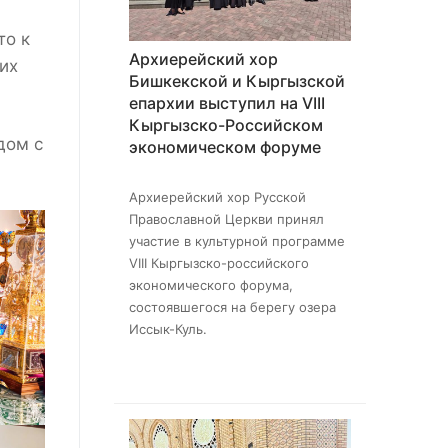
то к
Архиерейский хор
них
Бишкекской и Кыргызской
епархии выступил на VIII
Кыргызско-Российском
дом с
экономическом форуме
Архиерейский хор Русской
Православной Церкви принял
участие в культурной программе
VIII Кыргызско-российского
экономического форума,
состоявшегося на берегу озера
Иссык-Куль.