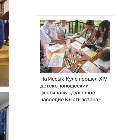
На Иссык-Куле прошел XIV
детско-юношеский
фестиваль «Духовное
наследие Кыргызстана».