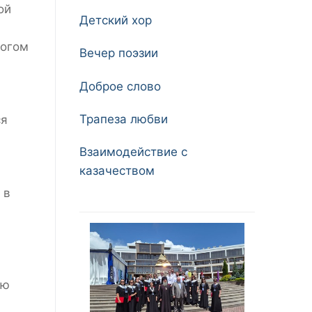
ой
Детский хор
Богом
Вечер поэзии
Доброе слово
Трапеза любви
ся
Взаимодействие с
казачеством
 в
ую