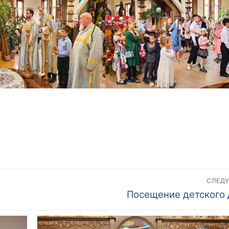
СЛЕД
Следующий
Посещение детского
пост: