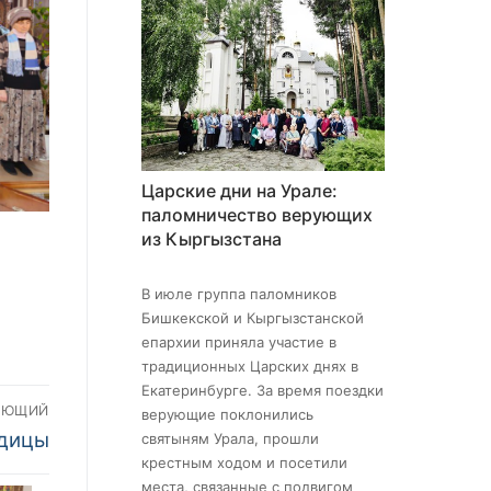
Царские дни на Урале:
паломничество верующих
из Кыргызстана
В июле группа паломников
Бишкекской и Кыргызстанской
епархии приняла участие в
традиционных Царских днях в
Екатеринбурге. За время поездки
УЮЩИЙ
верующие поклонились
одицы
святыням Урала, прошли
крестным ходом и посетили
места, связанные с подвигом