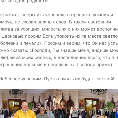
опыт сегодня редкость!
ое может ввергнуть человека в пропасть уныния и
помочь, не сказал важных слов. В таком состоянии
литва за усопших, милостыня о них может восполни
 Церковью просим Бога упокоить их «в месте светло
 болезни и печали». Просим и верим, что Он нас усл
ажно сказать: «Господи, Ты знаешь меня, видишь мо
любви за моих родных, в восполнение всего, что я 
регрешения вольные и невольные». Господь примет.
ебесное усопшим! Пусть память их будет светлой!