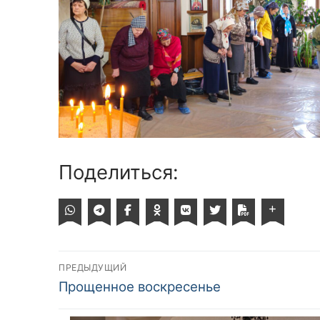
Поделиться:
Навигация
ПРЕДЫДУЩИЙ
Предыдущий
Прощенное воскресенье
по
пост: