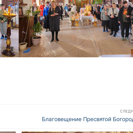
СЛЕД
Следующий
Благовещение Пресвятой Богор
пост: