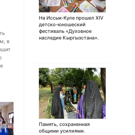
На Иссык-Куле прошел XIV
детско-юношеский
фестиваль «Духовное
ть
наследие Кыргызстана».
м, в
ышит
ю
не
Память, сохраненная
общими усилиями.