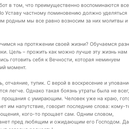
бот в том, что преимущественно воспоминаются все
По Уставу частному поминовению должно уделяться
им родным мы все равно возносим за них молитвы и
 учимся на протяжении своей жизни? Обучаемся раз
и. Цель – прожить как можно лучше эту жизнь нам 
сь готовить себя к Вечности, которая неминуем
щий момент.
ь, отчаяние, тупик. С верой в воскресение и упован
ся легче. Однако такая боязнь утраты была не всег
 прощания с умирающим. Человек уже на краю, гото
ет им напутствие, говорит последние слова: кому-т
прощения, кого-то прощает сам. Одним словом,
станет пред любящим и ожидающим его Господом. Да