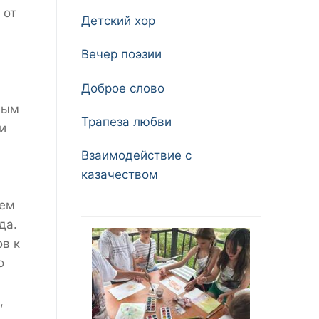
 от
Детский хор
Вечер поэзии
Доброе слово
ным
Трапеза любви
и
Взаимодействие с
казачеством
ием
да.
в к
о
,