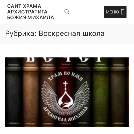
Перейти
CАЙТ ХРАМА
к
АРХИСТРАТИГА
МЕНЮ
БОЖИЯ МИХАИЛА
содержимому
Рубрика:
Воскресная школа
Искать: