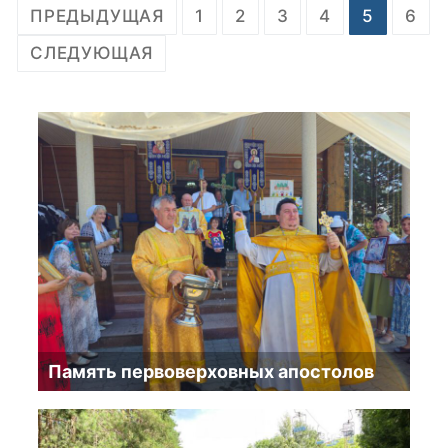
Пагинация
ПРЕДЫДУЩАЯ
1
2
3
4
5
6
записей
СЛЕДУЮЩАЯ
Память первоверховных апостолов