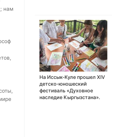
о
; нам
ософ
етов,
На Иссык-Куле прошел XIV
детско-юношеский
фестиваль «Духовное
соты,
наследие Кыргызстана».
мире