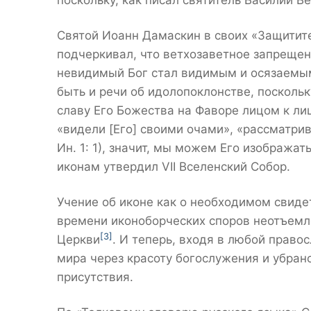
поскольку, как писал святитель Василий В
Святой Иоанн Дамаскин в своих «Защитит
подчеркивал, что ветхозаветное запреще
невидимый Бог стал видимым и осязаемым 
быть и речи об идолопоклонстве, поскольк
славу Его Божества на Фаворе лицом к лицу
«видели [Его] своими очами», «рассматрива
Ин. 1: 1), значит, мы можем Его изобража
иконам утвердил VII Вселенский Собор.
Учение об иконе как о необходимом свид
времени иконоборческих споров неотъемл
[3]
Церкви
. И теперь, входя в любой прав
мира через красоту богослужения и убран
присутствия.