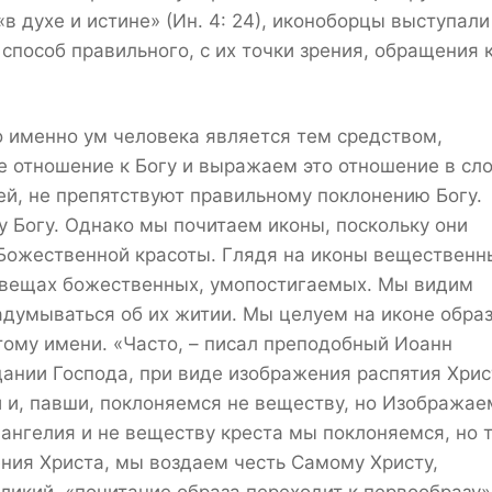
в духе и истине» (Ин. 4: 24), иконоборцы выступали
способ правильного, с их точки зрения, обращения 
о именно ум человека является тем средством,
 отношение к Богу и выражаем это отношение в сло
й, не препятствуют правильному поклонению Богу.
 Богу. Однако мы почитаем иконы, поскольку они
 Божественной красоты. Глядя на иконы вещественн
 вещах божественных, умопостигаемых. Мы видим
адумываться об их житии. Мы целуем на иконе обра
тому имени. «Часто, – писал преподобный Иоанн
дании Господа, при виде изображения распятия Хрис
 и, павши, поклоняемся не веществу, но Изобража
вангелия и не веществу креста мы поклоняемся, но 
ния Христа, мы воздаем честь Самому Христу,