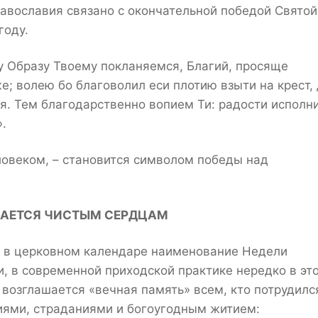
авославия связано с окончательной победой Святой
году.
му Образу Твоему покланяемся, Благий, просяще
; волею бо благоволил еси плотию взыти на крест,
я. Тем благодарственно вопием Ти: радости исполн
.
ловеком, – становится символом победы над
ВАЕТСЯ ЧИСТЫМ СЕРДЦАМ
т в церковном календаре наименование Недели
и, в современной приходской практике нередко в эт
 возглашается «вечная память» всем, кто потрудилс
иями, страданиями и богоугодным житием: