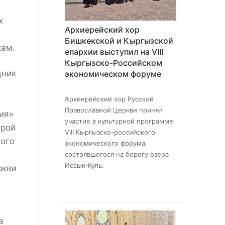
х
Архиерейский хор
Бишкекской и Кыргызской
кам.
епархии выступил на VIII
Кыргызско-Российском
дник
экономическом форуме
Архиерейский хор Русской
Православной Церкви принял
ия»
участие в культурной программе
орой
VIII Кыргызско-российского
ного
экономического форума,
состоявшегося на берегу озера
Иссык-Куль.
ркви
а