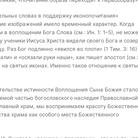
еликий, «почитание образа переходит к первообразу»
ельных словах в поддержку иконопочитания»
ние изображений имело временный характер. Когда
в воплощении Бога Слова (см.: Ин. 1: 1–5), не мож
у ученики Иисуса Христа видели своего Бога и созе
. Раз Бог подлинно «явился во плоти» (1 Тим. 3: 16)
ли» и «осязали руки наши», как пишет апостол (см.:
ть на святых иконах. Именно такое отношение к свят
етельстве истинности Воплощения Сына Божия стало
емой частью богословского наследия Православной
ославный храм, мы воспринимаем красоту Божествен
ства храма как особого места Божественного