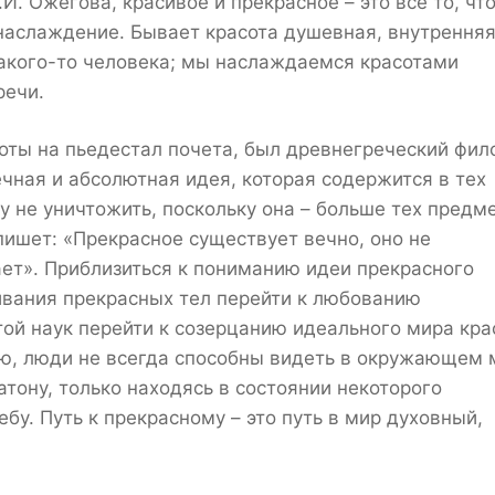
И. Ожегова, красивое и прекрасное – это все то, чт
наслаждение. Бывает красота душевная, внутренняя
какого-то человека; мы наслаждаемся красотами
речи.
соты на пьедестал почета, был древнегреческий фил
вечная и абсолютная идея, которая содержится в тех
у не уничтожить, поскольку она – больше тех предм
пишет: «Прекрасное существует вечно, оно не
ает». Приблизиться к пониманию идеи прекрасного
ивания прекрасных тел перейти к любованию
ой наук перейти к созерцанию идеального мира кра
ию, люди не всегда способны видеть в окружающем 
атону, только находясь в состоянии некоторого
бу. Путь к прекрасному – это путь в мир духовный,