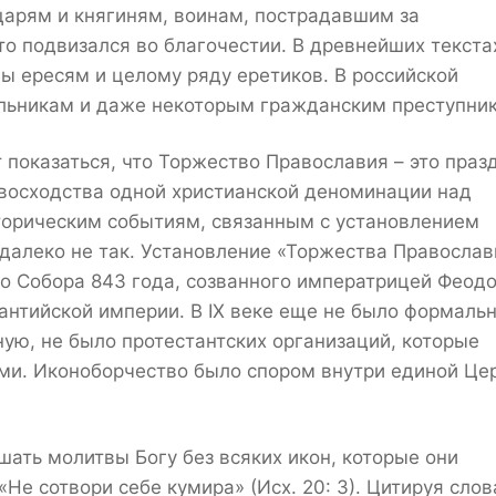
арям и княгиням, воинам, пострадавшим за
то подвизался во благочестии. В древнейших текста
ы ересям и целому ряду еретиков. В российской
льникам и даже некоторым гражданским преступни
показаться, что Торжество Православия – это праз
восходства одной христианской деноминации над
сторическим событиям, связанным с установлением
 далеко не так. Установление «Торжества Православ
го Собора 843 года, созванного императрицей Феод
антийской империи. В IX веке еще не было формаль
ую, не было протестантских организаций, которые
ями. Иконоборчество было спором внутри единой Це
шать молитвы Богу без всяких икон, которые они
Не сотвори себе кумира» (Исх. 20: 3). Цитируя слов