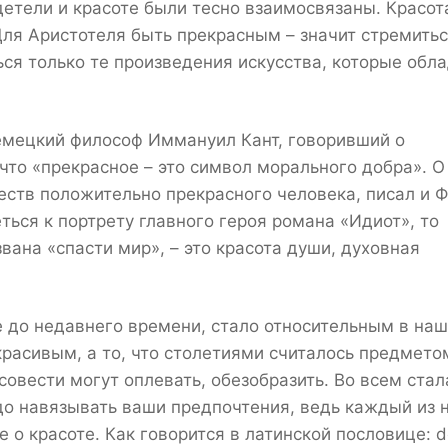
етели и красоте были тесно взаимосвязаны. Красот
Для Аристотеля быть прекрасным – значит стремитьс
ься только те произведения искусства, которые обл
немецкий философ Иммануил Кант, говоривший о
 что «прекрасное – это символ морального добра». О
честв положительно прекрасного человека, писал и 
ься к портрету главного героя романа «Идиот», то
звана «спасти мир», – это красота души, духовная
 до недавнего времени, стало относительным в на
красивым, а то, что столетиями считалось предмето
совести могут оплевать, обезобразить. Во всем стал
адо навязывать ваши предпочтения, ведь каждый из 
 о красоте. Как говорится в латинской пословице: d