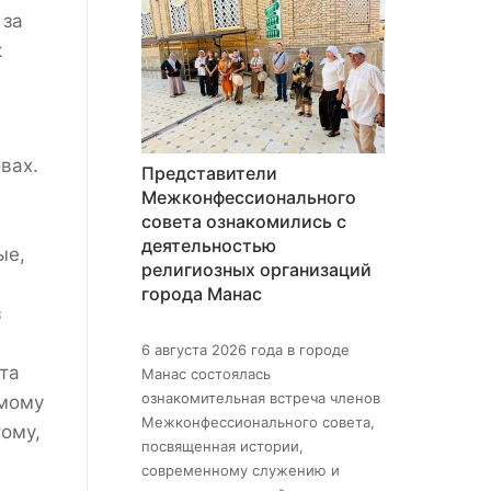
 за
к
вах.
Представители
Межконфессионального
совета ознакомились с
деятельностью
ые,
религиозных организаций
города Манас
з
6 августа 2026 года в городе
та
Манас состоялась
ознакомительная встреча членов
емому
Межконфессионального совета,
тому,
посвященная истории,
современному служению и