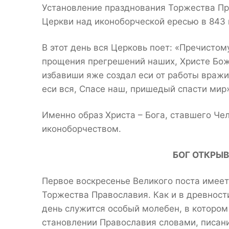
Установление празднования Торжества Пр
Церкви над иконоборческой ересью в 843 
В этот день вся Церковь поет: «Пречисто
прощения прегрешений наших, Христе Боже
избавиши яже создал еси от работы вражи
еси вся, Спасе наш, пришедый спасти мир»
Именно образ Христа – Бога, ставшего Че
иконоборчеством.
БОГ ОТКРЫ
Первое воскресенье Великого поста имее
Торжества Православия. Как и в древност
день служится особый молебен, в котором
становлении Православия словами, писан