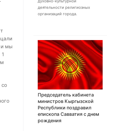
.
духовно-культурной
деятельности религиозных
организаций города.
ет
рцали
 и мы
 1
ым
 со
Председатель кабинета
ного
министров Кыргызской
Республики поздравил
епископа Савватия с днем
рождения