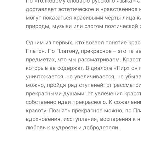
По «Толковому словарю русского языка» С.
доставляет эстетическое и нравственное 
могут показаться красивыми черты лица 
природы, музыки или слогом поэтической 
Одним из первых, кто возвел понятие кра
Платон. По Платону, прекрасное – это та 
предметах, что мы рассматриваем. Красот
которые ее содержат. В диалоге «Пир» он 
уничтожается, не увеличивается, не убыв
можно, пройдя ряд ступеней: от рассматр
прекрасными душами; от увлечения красот
собственно идеи прекрасного. К сожален
красоту. Познать прекрасное можно, по Пл
вдохновения, исступления, воспарения к не
любовь к мудрости и добродетели.