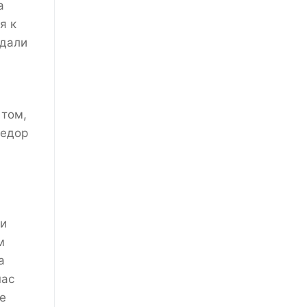
а
я к
адали
 том,
Федор
ши
м
а
нас
e