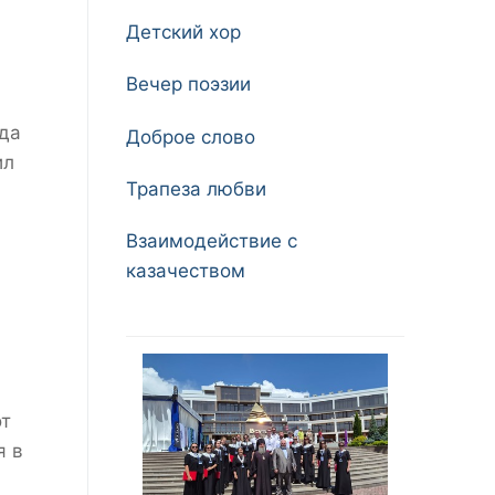
Детский хор
Вечер поэзии
 да
Доброе слово
ил
Трапеза любви
Взаимодействие с
казачеством
от
я в