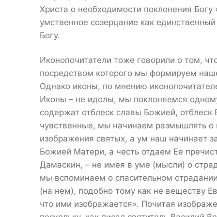
Христа о необходимости поклонения Богу «
умственное созерцание как единственный 
Богу.
Иконопочитатели тоже говорили о том, чт
посредством которого мы формируем наше
Однако иконы, по мнению иконопочитателе
Иконы – не идолы, мы поклоняемся одному
содержат отблеск славы Божией, отблеск
чувственные, мы начинаем размышлять о
изображения святых, а ум наш начинает з
Божией Матери, а честь отдаем Ее пречис
Дамаскин, – не имея в уме (мысли) о стра
мы вспоминаем о спасительном страдании
(на нем), подобно тому как не веществу Е
что ими изображается». Почитая изображе