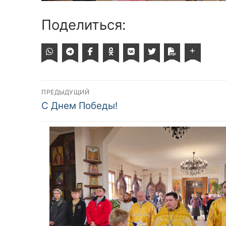
Поделиться:
Навигация
ПРЕДЫДУЩИЙ
Предыдущий
С Днем Победы!
по
пост:
записям