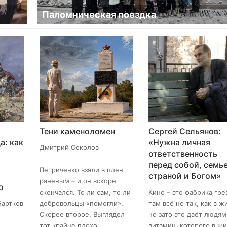
Паломническая поездка
Тени каменоломен
Сергей Сельянов:
а: как
«Нужна личная
Дмитрий Соколов
ответственность
перед собой, семье
Петриченко взяли в плен
страной и Богом»
раненым – и он вскоре
о
скончался. То ли сам, то ли
Кино – это фабрика гре
Бартков
добровольцы «помогли».
там всё не так, как в ж
Скорее второе. Выглядел
но зато это даёт людям
тот крайне плохо.
витамин, которого в ж