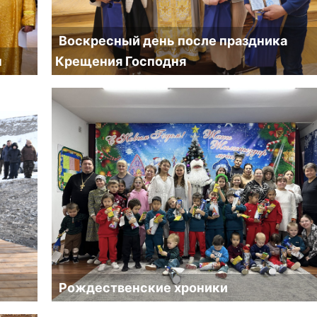
Воскресный день после праздника
н
Крещения Господня
Рождественские хроники