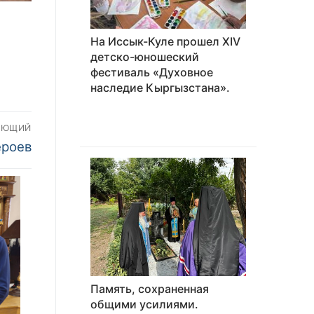
На Иссык-Куле прошел XIV
детско-юношеский
фестиваль «Духовное
наследие Кыргызстана».
УЮЩИЙ
ероев
Память, сохраненная
общими усилиями.