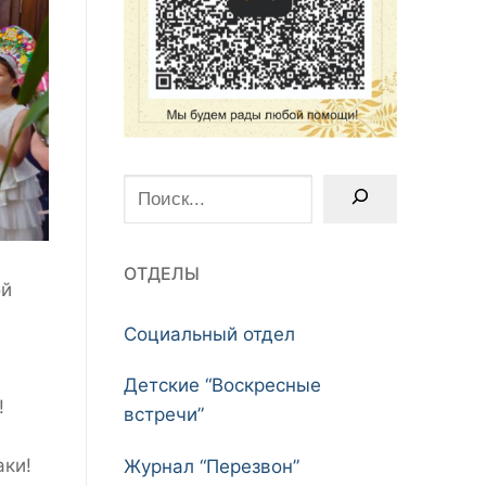
Поиск
ОТДЕЛЫ
ой
Социальный отдел
в
Детские “Воскресные
!
встречи”
аки!
Журнал “Перезвон”