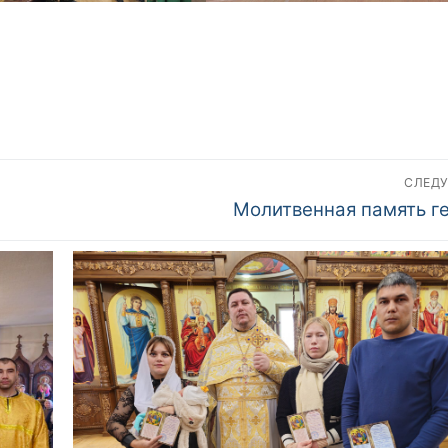
СЛЕД
Следующий
Молитвенная память г
пост: