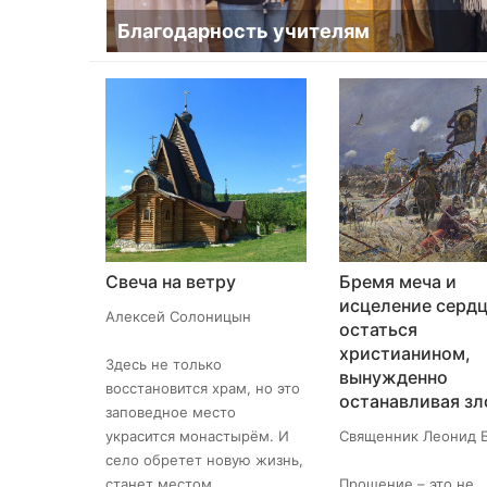
Благодарность учителям
Свеча на ветру
Бремя меча и
исцеление сердц
Алексей Солоницын
остаться
христианином,
Здесь не только
вынужденно
восстановится храм, но это
останавливая зл
заповедное место
украсится монастырём. И
Священник Леонид 
село обретет новую жизнь,
станет местом,
Прощение – это не