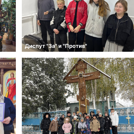
Диспут "За" и "Против"