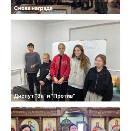
Снова награда
Диспут "За" и "Против"