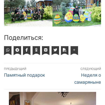
Поделиться:
Навигация
ПРЕДЫДУЩИЙ
СЛЕДУЮЩИЙ
по
Предыдущий
Следующий
Памятный подарок
Неделя о
пост:
пост:
записям
самаряныне